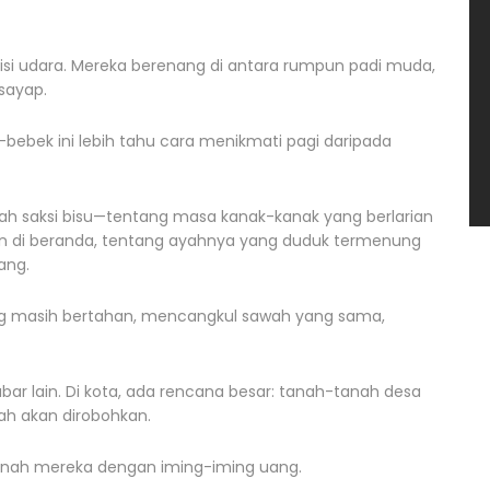
gisi udara. Mereka berenang di antara rumpun padi muda,
sayap.
bebek ini lebih tahu cara menikmati pagi daripada
lah saksi bisu—tentang masa kanak-kanak yang berlarian
in di beranda, tentang ayahnya yang duduk termenung
ang.
ang masih bertahan, mencangkul sawah yang sama,
ar lain. Di kota, ada rencana besar: tanah-tanah desa
ah akan dirobohkan.
anah mereka dengan iming-iming uang.