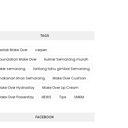
TAGS
edak Make Over
cerpen
oundation Make Over
kuliner Semarang murah
oker semarang
lontong tahu gimbal Semarang
akanan khas Semarang
Make Over Cushion
ake Over Hydrastay
Make Over Lip Cream
ake Over Powerstay
NEWS
Tips
UMKM
FACEBOOK