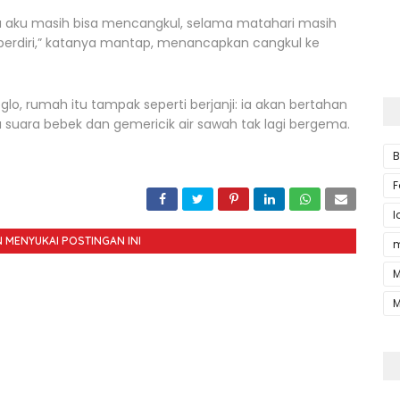
 aku masih bisa mencangkul, selama matahari masih
ap berdiri,” katanya mantap, menancapkan cangkul ke
glo, rumah itu tampak seperti berjanji: ia akan bertahan
suara bebek dan gemericik air sawah tak lagi bergema.
B
F
l
 MENYUKAI POSTINGAN INI
m
M
M