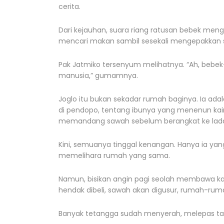
cerita.
Dari kejauhan, suara riang ratusan bebek men
mencari makan sambil sesekali mengepakkan 
Pak Jatmiko tersenyum melihatnya. “Ah, bebek-
manusia,” gumamnya.
Joglo itu bukan sekadar rumah baginya. Ia ada
di pendopo, tentang ibunya yang menenun ka
memandang sawah sebelum berangkat ke lad
Kini, semuanya tinggal kenangan. Hanya ia y
memelihara rumah yang sama.
Namun, bisikan angin pagi seolah membawa kab
hendak dibeli, sawah akan digusur, rumah-rum
Banyak tetangga sudah menyerah, melepas t