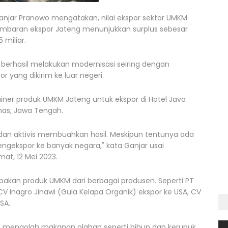
jar Pranowo mengatakan, nilai ekspor sektor UMKM
gambaran ekspor Jateng menunjukkan surplus sebesar
 miliar.
 berhasil melakukan modernisasi seiring dengan
 yang dikirim ke luar negeri.
er produk UMKM Jateng untuk ekspor di Hotel Java
mas, Jawa Tengah.
dan aktivis membuahkan hasil. Meskipun tentunya ada
gekspor ke banyak negara," kata Ganjar usai
t, 12 Mei 2023.
pakan produk UMKM dari berbagai produsen. Seperti PT
 CV Inagro Jinawi (Gula Kelapa Organik) ekspor ke USA, CV
SA.
ang mengolah makanan olahan seperti bihun dan kerupuk