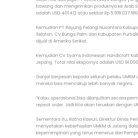
bawang dan mengirimkan produknya ke Arab Sau
adalah USD 401.412 atau sekitar Rp 5.918.037.186
Kemudian PT Rayung Pelangi Nusantara Kabupa
Selatan. CV Bunga Palm dari Kabupaten Purba
dijual di Amerika Serikat.
Kemudian CV Syams Indonesian Handicraft Ka
Jepang. Total nilai ekspornya adalah USD 91.000 
Ganjar berpesan kepada seluruh pelaku UMKM 
mereka bisa mencakup lebih banyak negara.
“Kalau operasional bisa dilanjutkan secara per
repeat order. Jadi kita akan teruskan dengan 
Sementara itu, Ratna Kawuri, Direktur Dinas Pe
menyatakan keberhasilan UMKM di Jateng dala
kepemimpinan yang terus menerus dari Pempr