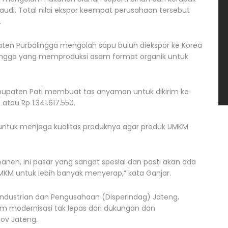
di. Total nilai ekspor keempat perusahaan tersebut
.
ten Purbalingga mengolah sapu buluh diekspor ke Korea
lingga yang memproduksi asam format organik untuk
bupaten Pati membuat tas anyaman untuk dikirim ke
atau Rp 1.341.617.550.
untuk menjaga kualitas produknya agar produk UMKM
manen, ini pasar yang sangat spesial dan pasti akan ada
UMKM untuk lebih banyak menyerap,” kata Ganjar.
rindustrian dan Pengusahaan (Disperindag) Jateng,
m modernisasi tak lepas dari dukungan dan
ov Jateng.