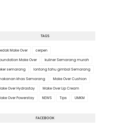
TAGS
edak Make Over
cerpen
oundation Make Over
kuliner Semarang murah
oker semarang
lontong tahu gimbal Semarang
akanan khas Semarang
Make Over Cushion
ake Over Hydrastay
Make Over Lip Cream
ake Over Powerstay
NEWS
Tips
UMKM
FACEBOOK