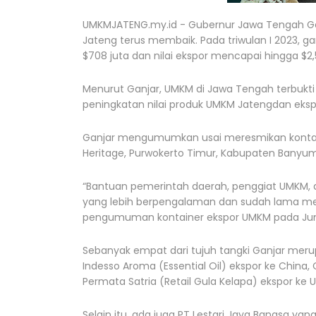
UMKMJATENG.my.id - Gubernur Jawa Tengah Gan
Jateng terus membaik. Pada triwulan I 2023, 
$708 juta dan nilai ekspor mencapai hingga $2,5
Menurut Ganjar, UMKM di Jawa Tengah terbukti
peningkatan nilai produk UMKM Jatengdan ekspor
Ganjar mengumumkan usai meresmikan kontain
Heritage, Purwokerto Timur, Kabupaten Banyu
“Bantuan pemerintah daerah, penggiat UMKM, 
yang lebih berpengalaman dan sudah lama men
pengumuman kontainer ekspor UMKM pada Juma
Sebanyak empat dari tujuh tangki Ganjar meru
Indesso Aroma (Essential Oil) ekspor ke China,
Permata Satria (Retail Gula Kelapa) ekspor ke U
Selain itu, ada juga PT Lestari Jaya Bangsa y