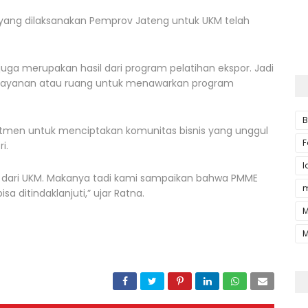
yang dilaksanakan Pemprov Jateng untuk UKM telah
.
juga merupakan hasil dari program pelatihan ekspor. Jadi
i layanan atau ruang untuk menawarkan program
B
tmen untuk menciptakan komunitas bisnis yang unggul
F
i.
l
ari UKM. Makanya tadi kami sampaikan bahwa PMME
m
sa ditindaklanjuti,” ujar Ratna.
M
M