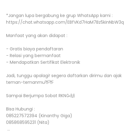
*Jangan lupa bergabung ke grup WhatsApp kami :
https://chat.whatsapp.com/EBfVKd7HaM7Bz5kinNbW3q
Manfaat yang akan didapat :
- Gratis biaya pendaftaran
- Relasi yang bermanfaat
- Mendapatkan Sertifikat Elektronik
Jadi, tunggu apalagi! segera daftarkan dirimu dan ajak
teman-temanmu👋👋
Sampai Berjumpa Sobat RKN🥳🙌
Bisa Hubungi :
085227572394 (Kinanthy Giga)
085868595231 (Nita)
...